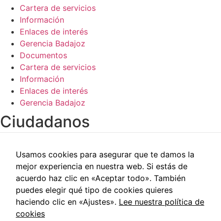
Cartera de servicios
Información
Enlaces de interés
Gerencia Badajoz
Documentos
Cartera de servicios
Información
Enlaces de interés
Gerencia Badajoz
Ciudadanos​
Carpeta del paciente
Usamos cookies para asegurar que te damos la
Centros de salud
mejor experiencia en nuestra web. Si estás de
Trabajo social
acuerdo haz clic en «Aceptar todo». También
Reclamaciones
puedes elegir qué tipo de cookies quieres
Cita previa
haciendo clic en «Ajustes».
Lee nuestra política de
Carpeta del paciente
cookies
Centros de salud