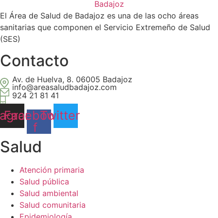
El Área de Salud de Badajoz es una de las ocho áreas
sanitarias que componen el Servicio Extremeño de Salud
(SES)
Contacto
Av. de Huelva, 8. 06005 Badajoz
info@areasaludbadajoz.com
924 21 81 41
tagram
Facebook-
Twitter
f
Salud​
Atención primaria
Salud pública
Salud ambiental
Salud comunitaria
Epidemiología