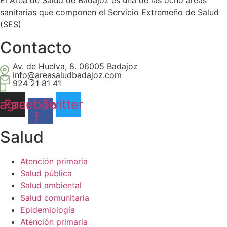
El Área de Salud de Badajoz es una de las ocho áreas
sanitarias que componen el Servicio Extremeño de Salud
(SES)
Contacto
Av. de Huelva, 8. 06005 Badajoz
info@areasaludbadajoz.com
924 21 81 41
tagram
Facebook-
Twitter
f
Salud​
Atención primaria
Salud pública
Salud ambiental
Salud comunitaria
Epidemiología
Atención primaria