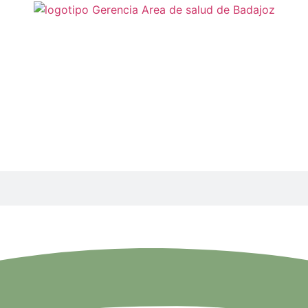
oticias Atención Primaria
 de la salud frente a la
[...]
 conocimie