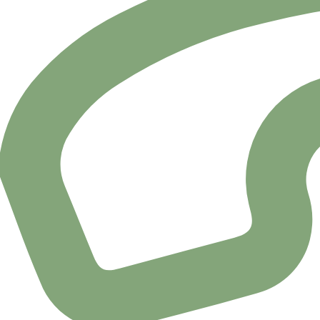
Camp
El pasado 22 de Octubre comienzó la campaña de vacunac
11 de octubre de 2018
Día 
El 12 de Octubre se celebra el Día Mundial de la Artritis 
25 de septiembre de 2018
Prue
La prueba del talón, llamada Programa de Cribado Neona
Newsletter del
Área de Badajoz