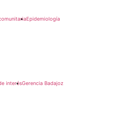
comunitaria
Epidemiología
de interés
Gerencia Badajoz