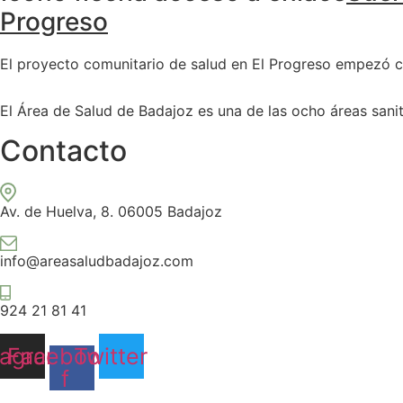
Progreso
El proyecto comunitario de salud en El Progreso empezó
El Área de Salud de Badajoz es una de las ocho áreas san
Contacto
Av. de Huelva, 8. 06005 Badajoz
info@areasaludbadajoz.com
924 21 81 41
tagram
Facebook-
Twitter
f