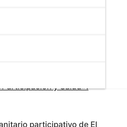
revención de Enfermedades del
sea en Extremadura.
«Participación y Salud».
nitario participativo de El