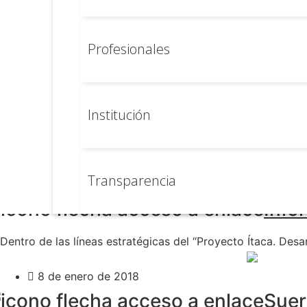
Estr
SNS
Profesionales
Desde el Ministerio de Sanidad, Servicios Sociales e Igual
26 de febrero de 2018
Cifr
Institución
Extremadura ha registrado 1.364 nuevos donantes de médu
Transparencia
14 de febrero de 2018
Info
Dentro de las líneas estratégicas del “Proyecto Ítaca. Desa
8 de enero de 2018
Suer