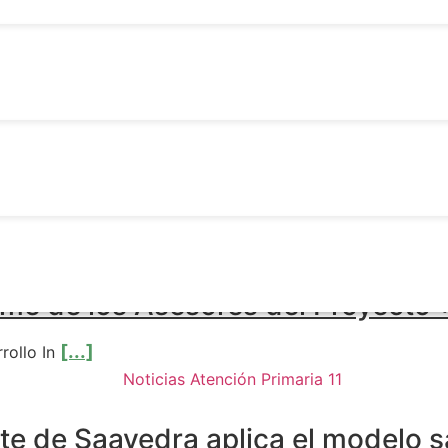
ategia Promoción de la Salud y P
[...]
dad, y den
a récord de donación de médula ó
[...]
la ósea en el
rme de los Asesores del Proyecto 
[...]
rrollo In
te de Saavedra aplica el modelo sa