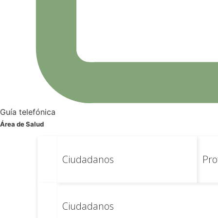
Atención primaria
Salud pública
Salud ambiental
Salud 
Atención primaria
Salud pública
Salud ambiental
Salud comunitaria
Epidemiología
Información​
Documentos
Cartera de servicios
Información
Enlaces 
Guía telefónica
Documentos
Área de Salud
Cartera de servicios
Información
Enlaces de interés
Ciudadanos
Pro
Gerencia Badajoz
Ciudadanos​
Ciudadanos
Carpeta del paciente
Centros de salud
Trabajo social
R