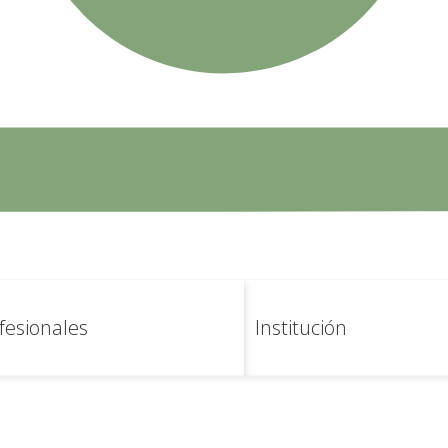
de la web.
comunitaria
Epidemiología
de interés
Gerencia Badajoz
fesionales
Institución
eclamaciones
Cita previa