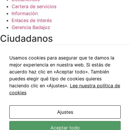
Cartera de servicios
Información
Enlaces de interés
Gerencia Badajoz
Ciudadanos​
Carpeta del paciente
Usamos cookies para asegurar que te damos la
Centros de salud
mejor experiencia en nuestra web. Si estás de
Trabajo social
acuerdo haz clic en «Aceptar todo». También
Reclamaciones
puedes elegir qué tipo de cookies quieres
Cita previa
haciendo clic en «Ajustes».
Lee nuestra política de
Carpeta del paciente
cookies
Centros de salud
Trabajo social
Reclamaciones
Ajustes
Cita previa
Área de Salud de Badajoz © 2021 | Todos los Derechos
Aceptar todo
Reservados |
Aviso Legal
|
Política de Privacidad
|
Política