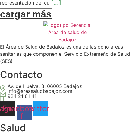
[...]
representación del cu
cargar más
El Área de Salud de Badajoz es una de las ocho áreas
sanitarias que componen el Servicio Extremeño de Salud
(SES)
Contacto
Av. de Huelva, 8. 06005 Badajoz
info@areasaludbadajoz.com
924 21 81 41
tagram
Facebook-
Twitter
f
Salud​