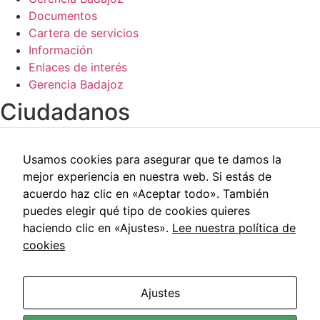
Documentos
Cartera de servicios
Información
Enlaces de interés
Gerencia Badajoz
Ciudadanos​
Carpeta del paciente
Usamos cookies para asegurar que te damos la
Centros de salud
mejor experiencia en nuestra web. Si estás de
Trabajo social
acuerdo haz clic en «Aceptar todo». También
Reclamaciones
puedes elegir qué tipo de cookies quieres
Cita previa
haciendo clic en «Ajustes».
Lee nuestra política de
Carpeta del paciente
cookies
Centros de salud
Trabajo social
Reclamaciones
Ajustes
Cita previa
Área de Salud de Badajoz © 2021 | Todos los Derechos