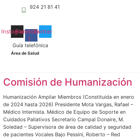
Nuclear
podamos
924 21 81 41
mejorar la
Garantía de Calidad en Medicina Nuclear Ampliar
funcionalidad
y estructura
Miembros (Desde 24/01/2024) Arroyo Masa, María
de la web, en
Isabel – Directora médico HUB Baena García, Álvaro –
Instagram
Facebook-
Twitter
base a cómo
FEA Medicina Nuclear Bermejo Sánchez, María Teresa –
f
se usa la
Guía telefónica
Directora de enfermería HUB Delgado Aparicio, Juan
web.
Miguel – Radiofísico Fernández Rodríguez, María
Área de Salud
Fernanda – Supervisora de área Servicios Centrales del
Experiencia
HUB García Martín, Francisco […]
Para que
Comisión de Humanización
nuestra web
funcione lo
mejor posible
Humanización Ampliar Miembros (Constituida en enero
durante tu
de 2024 hasta 2026) Presidente Mota Vargas, Rafael –
visita. Si
Médico Internista. Médico de Equipo de Soporte en
rechaza estas
cookies,
Cuidados Paliativos Secretario Campal Donaire, M.
algunas
Soledad – Supervisora de área de calidad y seguridad
funcionalidades
de pacientes Vocales Bajo Pessini, Roberto – Red
desaparecerán