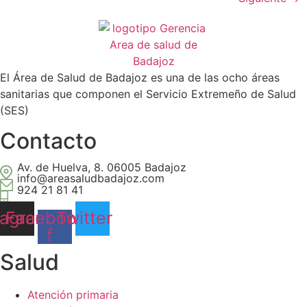
El Área de Salud de Badajoz es una de las ocho áreas
sanitarias que componen el Servicio Extremeño de Salud
(SES)
Contacto
Av. de Huelva, 8. 06005 Badajoz
info@areasaludbadajoz.com
924 21 81 41
tagram
Facebook-
Twitter
f
Salud​
Atención primaria