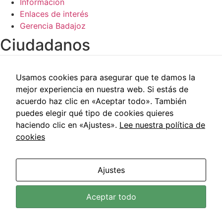
Información
Enlaces de interés
Gerencia Badajoz
Ciudadanos​
Carpeta del paciente
Usamos cookies para asegurar que te damos la
Centros de salud
mejor experiencia en nuestra web. Si estás de
Trabajo social
acuerdo haz clic en «Aceptar todo». También
Reclamaciones
puedes elegir qué tipo de cookies quieres
Cita previa
haciendo clic en «Ajustes».
Lee nuestra política de
Carpeta del paciente
cookies
Centros de salud
Trabajo social
Reclamaciones
Ajustes
Cita previa
Área de Salud de Badajoz © 2021 | Todos los Derechos
Aceptar todo
Reservados |
Aviso Legal
|
Política de Privacidad
|
Política
de Cookies
|
Accesibilidad