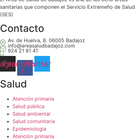
sanitarias que componen el Servicio Extremeño de Salud
(SES)
Contacto
Av. de Huelva, 8. 06005 Badajoz
info@areasaludbadajoz.com
924 21 81 41
tagram
Facebook-
Twitter
f
Salud​
Atención primaria
Salud pública
Salud ambiental
Salud comunitaria
Epidemiología
Atención primaria