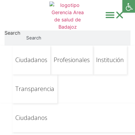
Abri
Search
Search
Ir
Ir al contenido principal
Ciudadanos
Profesionales
Institución
Bienvenido al
al
contenido
Área de
Transparencia
Salud de
Badajoz
Ciudadanos