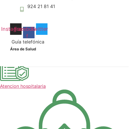
podamos
924 21 81 41
mejorar la
funcionalidad
y estructura
de la web, en
Instagram
Facebook-
Twitter
base a cómo
f
se usa la
Guía telefónica
web.
Centros de salud
Área de Salud
Experiencia
Para que
nuestra web
funcione lo
Atencion hospitalaria
mejor posible
durante tu
visita. Si
rechaza estas
cookies,
algunas
funcionalidades
desaparecerán