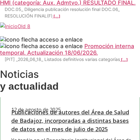
HMI (categoría: Aux. Admtvo.) RESULTADO FINAL.
DOC.05_ Diligencia publicación resolución final DOC.06_
RESOLUCIÓN FINAL(F)
[...]
Promoción interna
temporal. Actualización 18/06/2026.
[PIT] _2026_06_18_ Listados definitivos varias categorías
[...]
Noticias
y actualidad
12 de agosto de 2025
Publicaciones de autores del Área de Salud
de Badajoz, incorporadas a distintas bases
de datos en el mes de julio de 2025