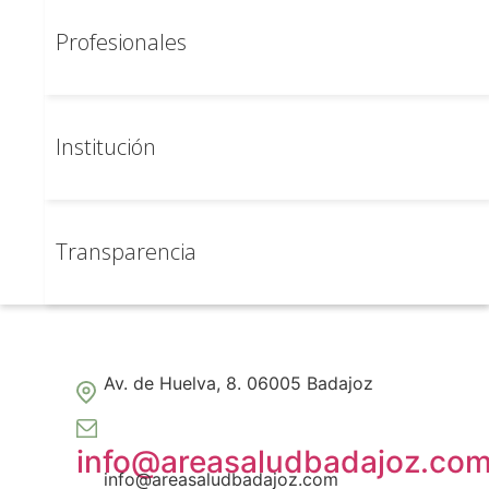
Profesionales
Información
de interés
Institución
Necesarias
Estas
cookies no
Transparencia
son
opcionales.
Son
necesarias
para que
funcione la
web.
Av. de Huelva, 8. 06005 Badajoz
Estadísticas
info@areasaludbadajoz.co
Para que
info@areasaludbadajoz.com