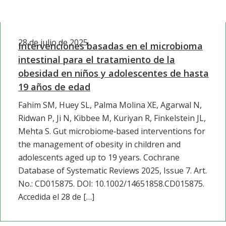
28 de julio de 2025
Intervenciones basadas en el microbioma
intestinal para el tratamiento de la
obesidad en niños y adolescentes de hasta
19 años de edad
Fahim SM, Huey SL, Palma Molina XE, Agarwal N,
Ridwan P, Ji N, Kibbee M, Kuriyan R, Finkelstein JL,
Mehta S. Gut microbiome‐based interventions for
the management of obesity in children and
adolescents aged up to 19 years. Cochrane
Database of Systematic Reviews 2025, Issue 7. Art.
No.: CD015875. DOI: 10.1002/14651858.CD015875.
Accedida el 28 de […]