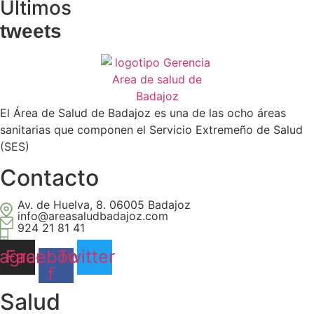
Últimos
tweets
El Área de Salud de Badajoz es una de las ocho áreas
sanitarias que componen el Servicio Extremeño de Salud
(SES)
Contacto
Av. de Huelva, 8. 06005 Badajoz
info@areasaludbadajoz.com
924 21 81 41
tagram
Facebook-
Twitter
f
Salud​