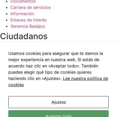
Documentos
Cartera de servicios
Información
Enlaces de interés
Gerencia Badajoz
Ciudadanos​
Carpeta del paciente
Usamos cookies para asegurar que te damos la
Centros de salud
mejor experiencia en nuestra web. Si estás de
Trabajo social
acuerdo haz clic en «Aceptar todo». También
Reclamaciones
puedes elegir qué tipo de cookies quieres
Cita previa
haciendo clic en «Ajustes».
Lee nuestra política de
Carpeta del paciente
cookies
Centros de salud
Trabajo social
Reclamaciones
Ajustes
Cita previa
Área de Salud de Badajoz © 2021 | Todos los Derechos
Aceptar todo