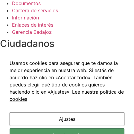
Documentos
Cartera de servicios
Información
Enlaces de interés
Gerencia Badajoz
Ciudadanos​
Carpeta del paciente
Usamos cookies para asegurar que te damos la
Centros de salud
mejor experiencia en nuestra web. Si estás de
Trabajo social
acuerdo haz clic en «Aceptar todo». También
Reclamaciones
puedes elegir qué tipo de cookies quieres
Cita previa
haciendo clic en «Ajustes».
Lee nuestra política de
Carpeta del paciente
cookies
Centros de salud
Trabajo social
Reclamaciones
Ajustes
Cita previa
Área de Salud de Badajoz © 2021 | Todos los Derechos