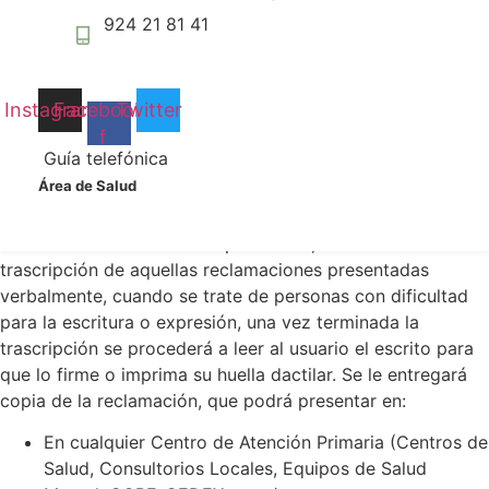
podamos
permite identificar problemas y efectuar propuestas de
924 21 81 41
mejorar la
mejora para tales servicios.
funcionalidad
y estructura
Presentación de las
de la web, en
Instagram
Facebook-
Twitter
base a cómo
Reclamaciones.
f
se usa la
Guía telefónica
web.
Área de Salud
En los Servicios de Atención al Usuario del Servicio
Extremeño de Salud, donde se pondrá a su disposición el
Experiencia
modelo oficial establecido por el SES, facilitando la
Para que
trascripción de aquellas reclamaciones presentadas
nuestra web
verbalmente, cuando se trate de personas con dificultad
funcione lo
para la escritura o expresión, una vez terminada la
mejor posible
trascripción se procederá a leer al usuario el escrito para
durante tu
visita. Si
que lo firme o imprima su huella dactilar. Se le entregará
rechaza estas
copia de la reclamación, que podrá presentar en:
cookies,
algunas
En cualquier Centro de Atención Primaria (Centros de
funcionalidades
Salud, Consultorios Locales, Equipos de Salud
desaparecerán