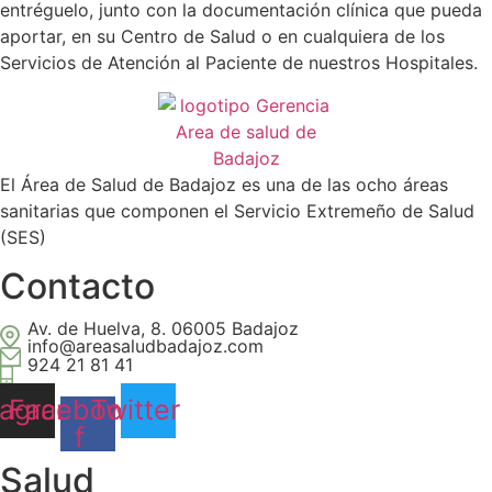
entréguelo, junto con la documentación clínica que pueda
aportar, en su Centro de Salud o en cualquiera de los
Servicios de Atención al Paciente de nuestros Hospitales.
El Área de Salud de Badajoz es una de las ocho áreas
sanitarias que componen el Servicio Extremeño de Salud
(SES)
Contacto
Av. de Huelva, 8. 06005 Badajoz
info@areasaludbadajoz.com
924 21 81 41
tagram
Facebook-
Twitter
f
Salud​