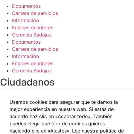
de la web.
Documentos
Cartera de servicios
Información
Enlaces de interés
Gerencia Badajoz
Documentos
Cartera de servicios
Información
Enlaces de interés
Gerencia Badajoz
Ciudadanos​
Carpeta del paciente
Usamos cookies para asegurar que te damos la
Centros de salud
mejor experiencia en nuestra web. Si estás de
Trabajo social
acuerdo haz clic en «Aceptar todo». También
Reclamaciones
puedes elegir qué tipo de cookies quieres
Cita previa
haciendo clic en «Ajustes».
Lee nuestra política de
Carpeta del paciente