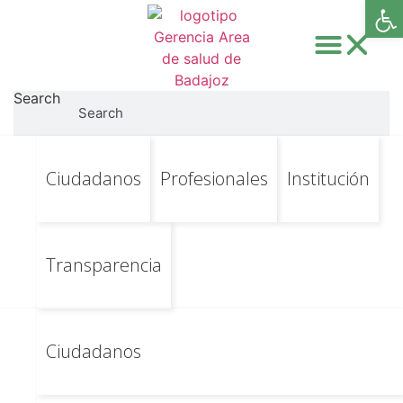
Abri
Search
Search
Ir
Ir al contenido principal
RRHH Categoría:
Ciudadanos
Profesionales
Institución
al
contenido
Procedimiento
reestructuración
Transparencia
Hospital de Día HMI
2022 [FINALIZADO]
Ciudadanos