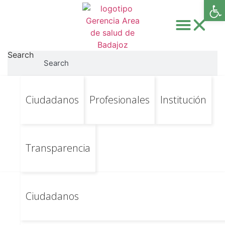
Abri
Search
Search
Ir
Ir al contenido principal
RRHH Categoría:
Ciudadanos
Profesionales
Institución
al
contenido
Concurso
Intrahospitalario de
Transparencia
Traslados 2024
[FINALIZADO]
Ciudadanos