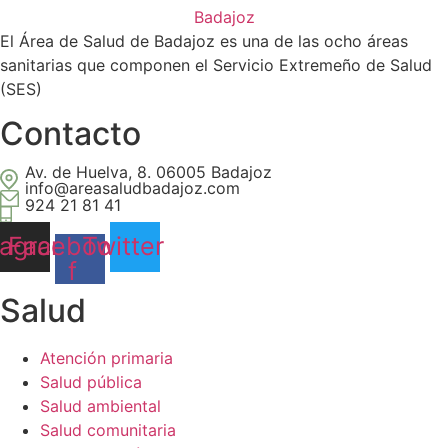
El Área de Salud de Badajoz es una de las ocho áreas
sanitarias que componen el Servicio Extremeño de Salud
(SES)
Contacto
Av. de Huelva, 8. 06005 Badajoz
info@areasaludbadajoz.com
924 21 81 41
tagram
Facebook-
Twitter
f
Salud​
Atención primaria
Salud pública
Salud ambiental
Salud comunitaria