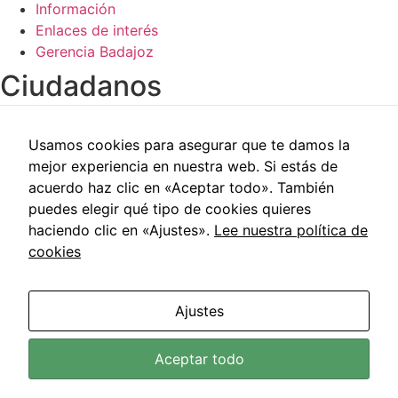
Información
Enlaces de interés
Gerencia Badajoz
Ciudadanos​
Carpeta del paciente
Usamos cookies para asegurar que te damos la
Centros de salud
mejor experiencia en nuestra web. Si estás de
Trabajo social
acuerdo haz clic en «Aceptar todo». También
Reclamaciones
puedes elegir qué tipo de cookies quieres
Cita previa
haciendo clic en «Ajustes».
Lee nuestra política de
Carpeta del paciente
cookies
Centros de salud
Trabajo social
Reclamaciones
Ajustes
Cita previa
Área de Salud de Badajoz © 2021 | Todos los Derechos
Aceptar todo
Reservados |
Aviso Legal
|
Política de Privacidad
|
Política
de Cookies
|
Accesibilidad