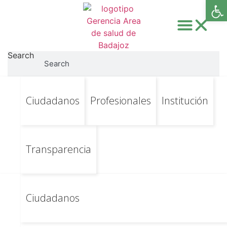
Abri
Search
Search
Ir
Ir al contenido principal
Seguridad de la
Ciudadanos
Profesionales
Institución
al
contenido
información.-
Resolución de 3 de
Transparencia
julio de 2018
Ciudadanos