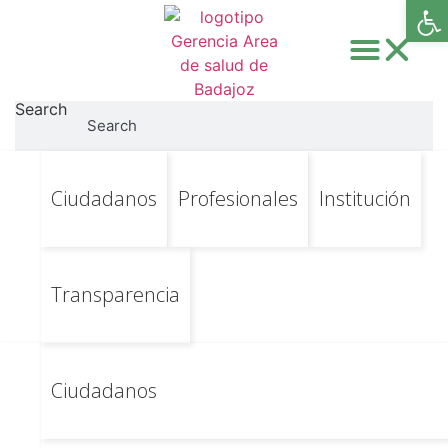
Abri
Search
Search
Ir
Ir al contenido principal
Instituto Nacional de
Ciudadanos
Profesionales
Institución
al
contenido
la Salud. Hospitales.-
Real Decreto
Transparencia
521/1987
Ciudadanos