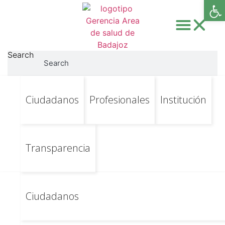
Abri
Search
Search
Ir
Ir al contenido principal
Empleados
Ciudadanos
Profesionales
Institución
al
contenido
públicos.- Decreto-
ley 2/2018
Transparencia
Ciudadanos
El Área de Salud de Badajoz es una de las ocho áreas