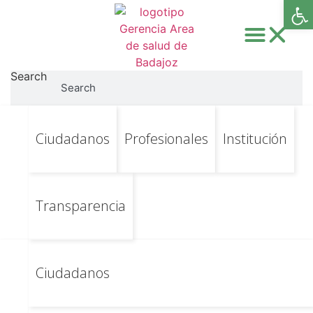
Abri
Search
Search
Ir
Ir al contenido principal
Constitución
Ciudadanos
Profesionales
Institución
al
contenido
comisión de
valoración (2025-
Transparencia
05-19)
Ciudadanos