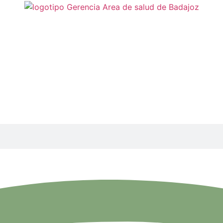
a de documentación clín
itarias que componen el Servicio Extremeño de Salud (SES)