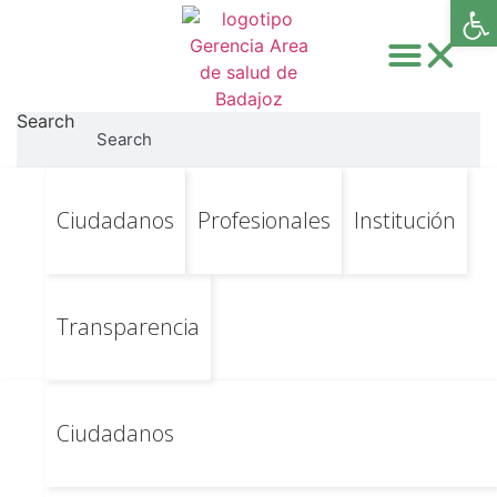
Abri
Search
Search
Ir
Ir al contenido principal
FORSAN Categoría:
Ciudadanos
Profesionales
Institución
al
contenido
Multiprofesional de
Salud Mental
Transparencia
UM de Salud Mental
Ciudadanos