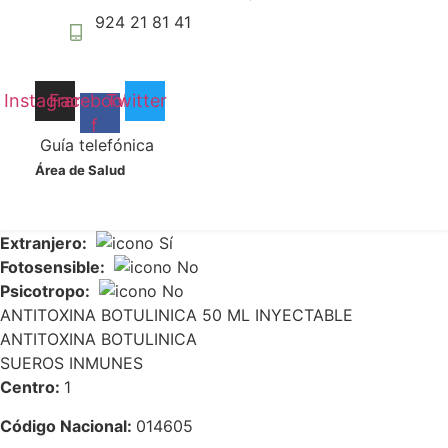
Centro:
1
podamos
924 21 81 41
mejorar la
Código Nacional:
031167
funcionalidad
y estructura
Ubicación:
ALMACEN GENERAL
de la web, en
Instagram
Facebook-
Twitter
base a cómo
Estado:
P
f
se usa la
Guía telefónica
web.
Código:
012925
Área de Salud
Conservar en Frío:
Experiencia
Estupefaciente:
Para que
Extranjero:
nuestra web
Fotosensible:
funcione lo
Psicotropo:
mejor posible
ANTITOXINA BOTULINICA 50 ML INYECTABLE
durante tu
visita. Si
ANTITOXINA BOTULINICA
rechaza estas
SUEROS INMUNES
cookies,
Centro:
1
algunas
funcionalidades
Código Nacional:
014605
desaparecerán