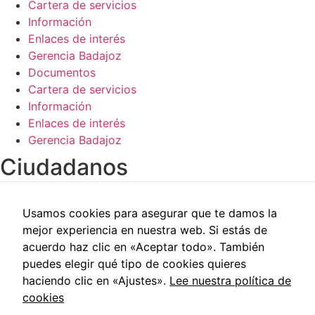
Cartera de servicios
Información
Enlaces de interés
Gerencia Badajoz
Documentos
Cartera de servicios
Información
Enlaces de interés
Gerencia Badajoz
Ciudadanos​
Carpeta del paciente
Usamos cookies para asegurar que te damos la
Centros de salud
mejor experiencia en nuestra web. Si estás de
Trabajo social
acuerdo haz clic en «Aceptar todo». También
Reclamaciones
puedes elegir qué tipo de cookies quieres
Cita previa
haciendo clic en «Ajustes».
Lee nuestra política de
Carpeta del paciente
cookies
Centros de salud