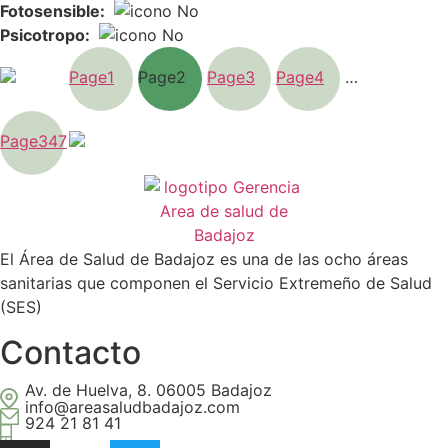
Fotosensible:
Psicotropo:
Page
1
Page
2
Page
3
Page
4
…
Page
347
El Área de Salud de Badajoz es una de las ocho áreas
sanitarias que componen el Servicio Extremeño de Salud
(SES)
Contacto
Av. de Huelva, 8. 06005 Badajoz
info@areasaludbadajoz.com
924 21 81 41