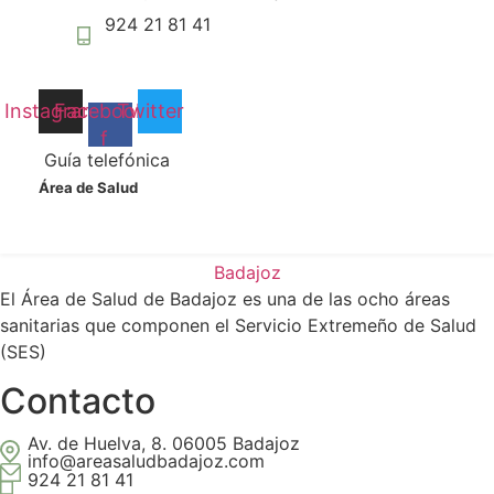
GIARDIASIS
podamos
924 21 81 41
mejorar la
funcionalidad
ENFERMEDAD
y estructura
de la web, en
NEUMOCÓCICA INVASORA
Instagram
Facebook-
Twitter
base a cómo
f
se usa la
Guía telefónica
web.
Siguiente
→
Área de Salud
Experiencia
Para que
nuestra web
El Área de Salud de Badajoz es una de las ocho áreas
funcione lo
sanitarias que componen el Servicio Extremeño de Salud
mejor posible
(SES)
durante tu
visita. Si
Contacto
rechaza estas
cookies,
algunas
Av. de Huelva, 8. 06005 Badajoz
info@areasaludbadajoz.com
funcionalidades
924 21 81 41
desaparecerán