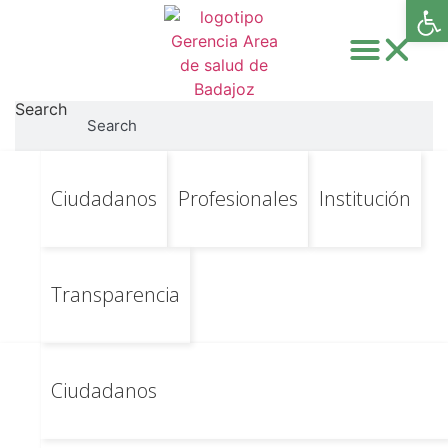
Abri
Search
Search
Ir
Ir al contenido principal
Epidemología:
Ciudadanos
Profesionales
Institución
al
contenido
Notificación tras
CONFIRMACIÓN
Transparencia
YERSINIOSIS
Ciudadanos
TOXOPLASMOSIS