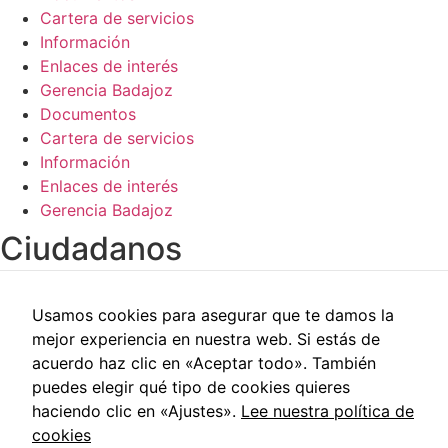
Cartera de servicios
Información
Enlaces de interés
Gerencia Badajoz
Documentos
Cartera de servicios
Información
Enlaces de interés
Gerencia Badajoz
Ciudadanos​
Carpeta del paciente
Usamos cookies para asegurar que te damos la
Centros de salud
mejor experiencia en nuestra web. Si estás de
Trabajo social
acuerdo haz clic en «Aceptar todo». También
Reclamaciones
puedes elegir qué tipo de cookies quieres
Cita previa
haciendo clic en «Ajustes».
Lee nuestra política de
Carpeta del paciente
cookies
Centros de salud