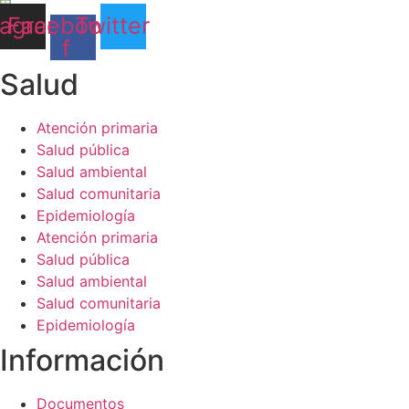
de la web.
tagram
Facebook-
Twitter
f
Salud​
Atención primaria
Salud pública
Salud ambiental
Salud comunitaria
Epidemiología
Atención primaria
Salud pública
Salud ambiental
Salud comunitaria
Epidemiología
Información​
Documentos