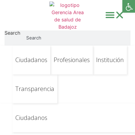
Abri
Search
Search
Ir
Ir al contenido principal
Panel de
Ciudadanos
Profesionales
Institución
al
contenido
comunicación –
Proyecto de
Transparencia
HUMANIZACIÓN –
Español
Ciudadanos