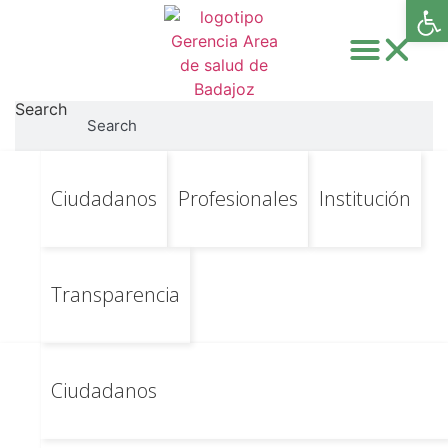
Abri
Search
Search
Ir
Ir al contenido principal
Director de Régimen
Ciudadanos
Profesionales
Institución
al
contenido
Económico y
Presupuestario del
Transparencia
Área de Salud de
Badajoz
Ciudadanos