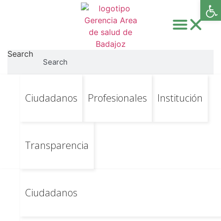
Abri
Search
Search
Ir
Ir al contenido principal
Ciudadanos
Profesionales
Institución
Control y
al
contenido
seguimiento de gasto
farmacéutico hospitalario
Transparencia
Ampliar
Ciudadanos
El Área de Salud de Badajoz es una de las ocho áreas