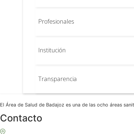
Solicitud de cita:
Profesionales
Cita a través de Ayuntamiento
Unidad de Apoyo: FISIOTERAPIA
Institución
Dirección:
Travesía Justo Castilla, 1. 06190
Localidad:
La Roca de la Sierra
Fax
Transparencia
El Área de Salud de Badajoz es una de las ocho áreas san
Contacto