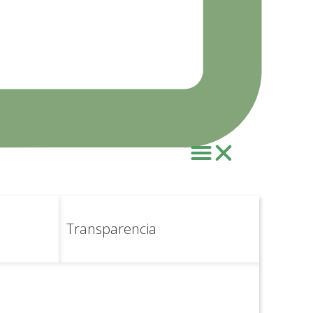
924406205
924280030
Transparencia
900100737
924407069