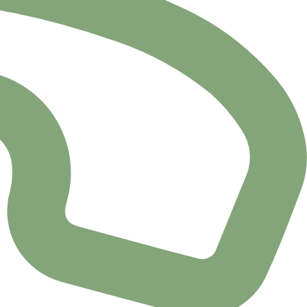
924406205
924406205
900100737
924406202