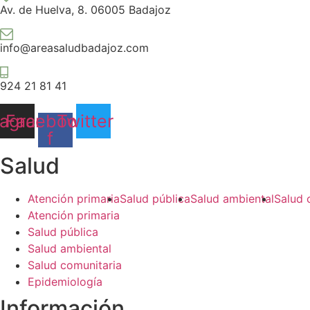
Av. de Huelva, 8. 06005 Badajoz
info@areasaludbadajoz.com
924 21 81 41
tagram
Facebook-
Twitter
f
Salud​
Atención primaria
Salud pública
Salud ambiental
Salud 
Atención primaria
Salud pública
Salud ambiental
Salud comunitaria
Epidemiología
Información​