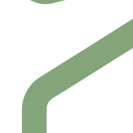
Por teléfono
llamando al
número de cita previa centraliz
Por internet
, a través del Portal Salud 24 H, enlace coloc