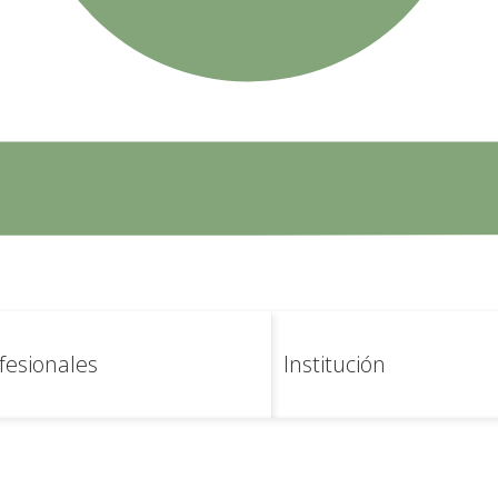
de la web.
O
fesionales
Institución