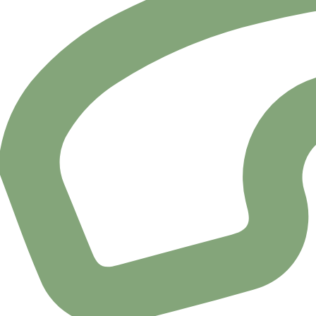
Tel de Urgencias
Tel cita previa 1
Tel cita previa centralizada
Fax
Solicitud de cita:
Directamente
acercándose al centro, solicitando la cita en
Por teléfono
llamando a los teléfonos del centro con el mi