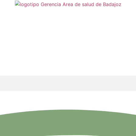
rio:
Servicio de persona
aría Mercedes
ía Teresa
co José
Manuel