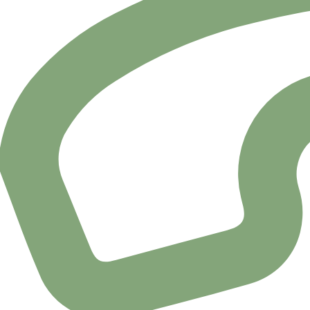
Martín Guerrero, Jesú
Cortés García, María J
Chacón González, Mar
Olivera Trinidad, Juan 
Sevilla Maya, Fernand
Macías Carvajal, Lore
←
Anterior
El Área de Salud de Badajoz es una de las ocho áreas san