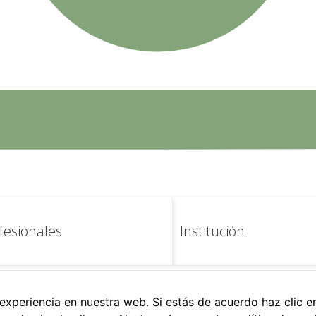
de la web.
de interés
Gerencia Badajoz
fesionales
Institución
eclamaciones
Cita previa
xperiencia en nuestra web. Si estás de acuerdo haz clic e