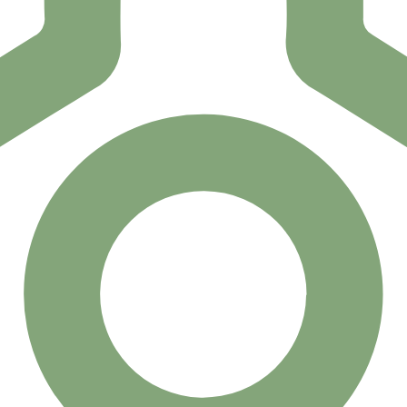
podamos
mejorar la
funcionalidad
y estructura
de la web, en
base a cómo
se usa la
web.
Experiencia
Para que
nuestra web
funcione lo
mejor posible
durante tu
visita. Si
rechaza estas
comunitaria
Epidemiología
cookies,
algunas
funcionalidades
desaparecerán