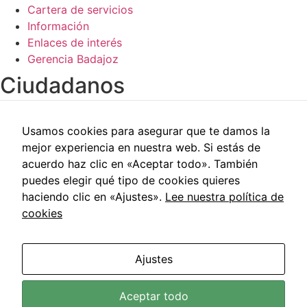
Cartera de servicios
Información
Enlaces de interés
Gerencia Badajoz
Ciudadanos​
Carpeta del paciente
Usamos cookies para asegurar que te damos la
Centros de salud
mejor experiencia en nuestra web. Si estás de
Trabajo social
acuerdo haz clic en «Aceptar todo». También
Reclamaciones
puedes elegir qué tipo de cookies quieres
Cita previa
haciendo clic en «Ajustes».
Lee nuestra política de
Carpeta del paciente
cookies
Centros de salud
Trabajo social
Reclamaciones
Ajustes
Cita previa
Área de Salud de Badajoz © 2021 | Todos los Derechos
Aceptar todo
Reservados |
Aviso Legal
|
Política de Privacidad
|
Política