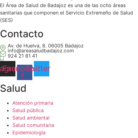
El Área de Salud de Badajoz es una de las ocho áreas
sanitarias que componen el Servicio Extremeño de Salud
(SES)
Contacto
Av. de Huelva, 8. 06005 Badajoz
info@areasaludbadajoz.com
924 21 81 41
tagram
Facebook-
Twitter
f
Salud​
Atención primaria
Salud pública
Salud ambiental
Salud comunitaria
Epidemiología