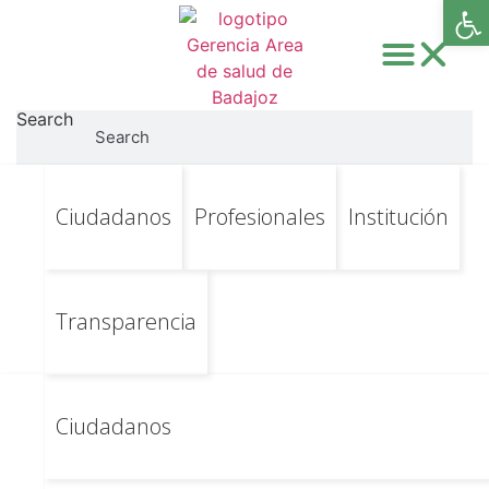
Abri
Search
Search
Ir
Ir al contenido principal
CALISE Categoría
Ciudadanos
Profesionales
Institución
al
contenido
enlace:
Planes de
calidad
Transparencia
Plan estratégico de calidad
Ciudadanos
del SSPE 2021 – 2028