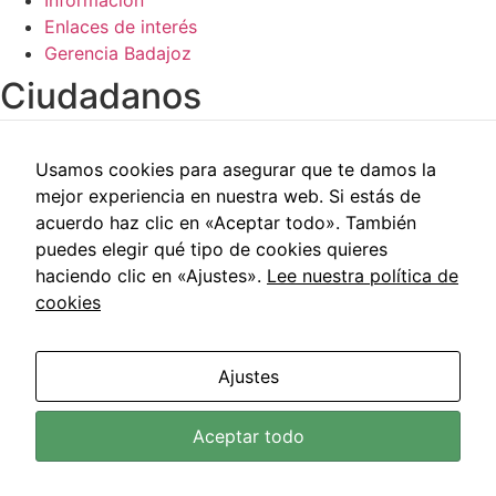
Información
de la web.
Enlaces de interés
Gerencia Badajoz
Ciudadanos​
Carpeta del paciente
Usamos cookies para asegurar que te damos la
Centros de salud
mejor experiencia en nuestra web. Si estás de
Trabajo social
acuerdo haz clic en «Aceptar todo». También
Reclamaciones
puedes elegir qué tipo de cookies quieres
Cita previa
haciendo clic en «Ajustes».
Lee nuestra política de
Carpeta del paciente
cookies
Centros de salud
Trabajo social
Reclamaciones
Ajustes
Cita previa
Área de Salud de Badajoz © 2021 | Todos los Derechos
Aceptar todo
Reservados |
Aviso Legal
|
Política de Privacidad
|
Política
de Cookies
|
Accesibilidad