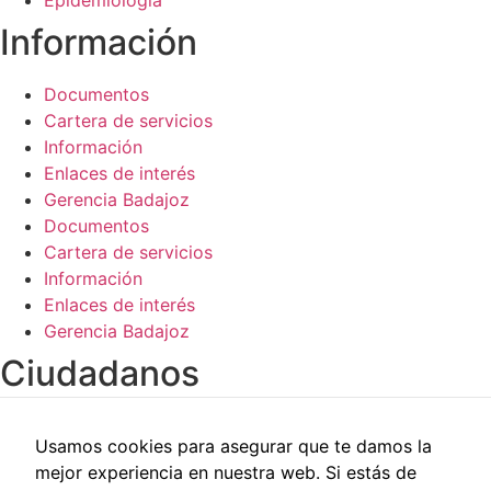
Epidemiología
de la web.
Información​
Documentos
Cartera de servicios
Información
Enlaces de interés
Gerencia Badajoz
Documentos
Cartera de servicios
Información
Enlaces de interés
Gerencia Badajoz
Ciudadanos​
Carpeta del paciente
Usamos cookies para asegurar que te damos la
Centros de salud
mejor experiencia en nuestra web. Si estás de
Trabajo social