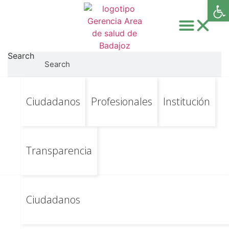
Abri
Search
Search
Ir
Ir al contenido principal
ATUsuario Categoria
Ciudadanos
Profesionales
Institución
al
contenido
Descarga:
Otros
documentos de
Transparencia
interés
Ciudadanos
UNIDAD DE
DESHABITUACIÓN