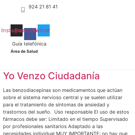
podamos
YO VENZO incluye acciones formativas e
924 21 81 41
mejorar la
implementación de herramientas que mejoren el manejo
funcionalidad
clínico de las benzodiacepinas a través de las
y estructura
siguientes líneas de trabajo: Formación estructurada
de la web, en
Instagram
Facebook-
Twitter
base a cómo
(video-píldoras, sesiones online y presenciales). Diseño
f
se usa la
y ejecución de estrategias de deprescripción.
Guía telefónica
web.
Coordinación entre atención primaria y farmacia. Papel
Área de Salud
de Atención Primaria Los equipos de Atención Primaria
participan […]
Experiencia
Para que
Yo Venzo Ciudadanía
nuestra web
funcione lo
Las benzodiacepinas son medicamentos que actúan
mejor posible
durante tu
sobre el sistema nervioso central y se suelen utilizar
visita. Si
para el tratamiento de síntomas de ansiedad y
rechaza estas
trastornos del sueño. Uso responsable El uso de estos
cookies,
fármacos debe ser: Limitado en el tiempo Supervisado
algunas
por profesionales sanitarios Adaptado a las
funcionalidades
desaparecerán
necesidades individual MUY IMPORTANTE: no hay que