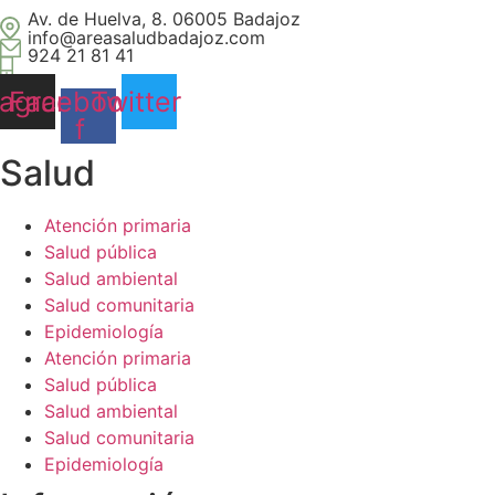
Av. de Huelva, 8. 06005 Badajoz
info@areasaludbadajoz.com
924 21 81 41
tagram
Facebook-
Twitter
f
Salud​
Atención primaria
Salud pública
Salud ambiental
Salud comunitaria
Epidemiología
Atención primaria
Salud pública
Salud ambiental
Salud comunitaria
Epidemiología