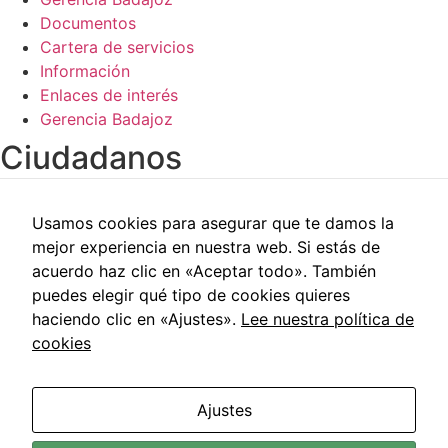
Documentos
Cartera de servicios
Información
Enlaces de interés
Gerencia Badajoz
Ciudadanos​
Carpeta del paciente
Usamos cookies para asegurar que te damos la
Centros de salud
mejor experiencia en nuestra web. Si estás de
Trabajo social
acuerdo haz clic en «Aceptar todo». También
Reclamaciones
puedes elegir qué tipo de cookies quieres
Cita previa
haciendo clic en «Ajustes».
Lee nuestra política de
Carpeta del paciente
cookies
Centros de salud
Trabajo social
Reclamaciones
Ajustes
Cita previa
Área de Salud de Badajoz © 2021 | Todos los Derechos