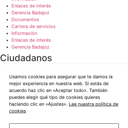
de la web.
Enlaces de interés
Gerencia Badajoz
Documentos
Cartera de servicios
Información
Enlaces de interés
Gerencia Badajoz
Ciudadanos​
Carpeta del paciente
Usamos cookies para asegurar que te damos la
Centros de salud
mejor experiencia en nuestra web. Si estás de
Trabajo social
acuerdo haz clic en «Aceptar todo». También
Reclamaciones
puedes elegir qué tipo de cookies quieres
Cita previa
haciendo clic en «Ajustes».
Lee nuestra política de
Carpeta del paciente
cookies
Centros de salud
Trabajo social
Reclamaciones