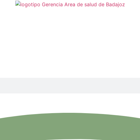
n for Inmunogenetics
opean Federation for I
tación de la European Federation for Inmunogenetics que
av
ios de inmunogenética
que aplican altos estándares de cali
itarias que componen el Servicio Extremeño de Salud (SES)