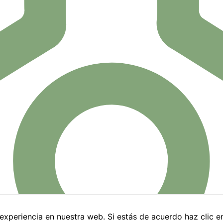
podamos
mejorar la
funcionalidad
y estructura
de la web, en
base a cómo
de interés
Gerencia Badajoz
se usa la
web.
Experiencia
Para que
nuestra web
funcione lo
mejor posible
durante tu
eclamaciones
Cita previa
visita. Si
rechaza estas
cookies,
algunas
funcionalidades
xperiencia en nuestra web. Si estás de acuerdo haz clic e
desaparecerán