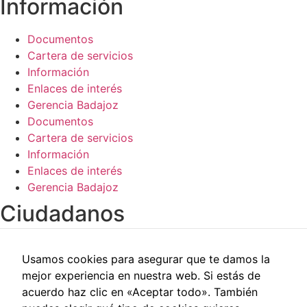
Información​
de la web.
Documentos
Cartera de servicios
Información
Enlaces de interés
Gerencia Badajoz
Documentos
Cartera de servicios
Información
Enlaces de interés
Gerencia Badajoz
Ciudadanos​
Carpeta del paciente
Usamos cookies para asegurar que te damos la
Centros de salud
mejor experiencia en nuestra web. Si estás de
Trabajo social
acuerdo haz clic en «Aceptar todo». También
Reclamaciones