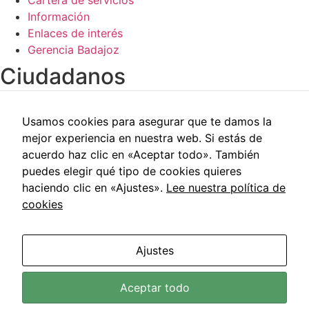
de la web.
Información
Enlaces de interés
Gerencia Badajoz
Ciudadanos​
Carpeta del paciente
Usamos cookies para asegurar que te damos la
Centros de salud
mejor experiencia en nuestra web. Si estás de
Trabajo social
acuerdo haz clic en «Aceptar todo». También
Reclamaciones
puedes elegir qué tipo de cookies quieres
Cita previa
haciendo clic en «Ajustes».
Lee nuestra política de
Carpeta del paciente
cookies
Centros de salud
Trabajo social
Reclamaciones
Ajustes
Cita previa
Área de Salud de Badajoz © 2021 | Todos los Derechos
Aceptar todo
Reservados |
Aviso Legal
|
Política de Privacidad
|
Política
de Cookies
|
Accesibilidad