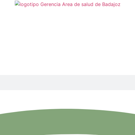
ción 18/06/2026.
oral. Actualización 18
itarias que componen el Servicio Extremeño de Salud (SES)