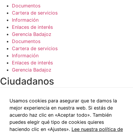
de la web.
Documentos
Cartera de servicios
Información
Enlaces de interés
Gerencia Badajoz
Documentos
Cartera de servicios
Información
Enlaces de interés
Gerencia Badajoz
Ciudadanos​
Carpeta del paciente
Usamos cookies para asegurar que te damos la
Centros de salud
mejor experiencia en nuestra web. Si estás de
Trabajo social
acuerdo haz clic en «Aceptar todo». También
Reclamaciones
puedes elegir qué tipo de cookies quieres
Cita previa
haciendo clic en «Ajustes».
Lee nuestra política de
Carpeta del paciente