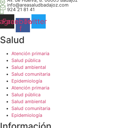
Av. de Huelva, 8. 06005 Badajoz
info@areasaludbadajoz.com
924 21 81 41
tagram
Facebook-
Twitter
f
Salud​
Atención primaria
Salud pública
Salud ambiental
Salud comunitaria
Epidemiología
Atención primaria
Salud pública
Salud ambiental
Salud comunitaria
Epidemiología
Información​