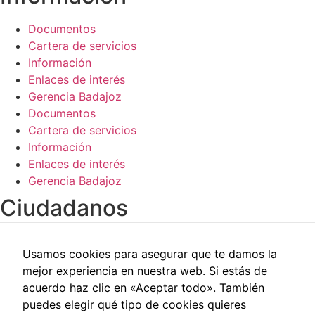
Documentos
Cartera de servicios
Información
Enlaces de interés
Gerencia Badajoz
Documentos
Cartera de servicios
Información
Enlaces de interés
Gerencia Badajoz
Ciudadanos​
Carpeta del paciente
Usamos cookies para asegurar que te damos la
Centros de salud
mejor experiencia en nuestra web. Si estás de
Trabajo social
acuerdo haz clic en «Aceptar todo». También
Reclamaciones
puedes elegir qué tipo de cookies quieres
Cita previa