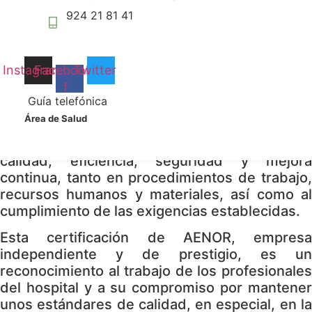
por la mejora continua en la gestión de los
podamos
924 21 81 41
procesos para lograr alcanzar una mayor
mejorar la
satisfacción de los pacientes y profesionales
funcionalidad
y estructura
del CHUB.
de la web, en
Instagram
Facebook-
Twitter
Este reconocimiento acredita una apuesta por
base a cómo
f
se usa la
la mejora continua en la gestión de sus
Guía telefónica
web.
procesos y servicios con el objetivo de lograr
Área de Salud
una mayor satisfacción de los pacientes y
resto de usuarios conforme a unos criterios de
Experiencia
calidad, eficiencia, seguridad y mejora
Para que
continua, tanto en procedimientos de trabajo,
nuestra web
recursos humanos y materiales, así como al
funcione lo
mejor posible
cumplimiento de las exigencias establecidas.
durante tu
visita. Si
Esta certificación de AENOR, empresa
rechaza estas
independiente y de prestigio, es un
cookies,
reconocimiento al trabajo de los profesionales
algunas
del hospital y a su compromiso por mantener
funcionalidades
unos estándares de calidad, en especial, en la
desaparecerán