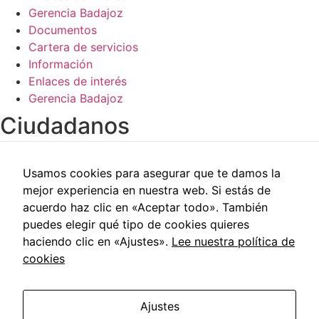
de la web.
Gerencia Badajoz
Documentos
Cartera de servicios
Información
Enlaces de interés
Gerencia Badajoz
Ciudadanos​
Carpeta del paciente
Usamos cookies para asegurar que te damos la
Centros de salud
mejor experiencia en nuestra web. Si estás de
Trabajo social
acuerdo haz clic en «Aceptar todo». También
Reclamaciones
puedes elegir qué tipo de cookies quieres
Cita previa
haciendo clic en «Ajustes».
Lee nuestra política de
Carpeta del paciente
cookies
Centros de salud
Trabajo social
Reclamaciones
Ajustes
Cita previa