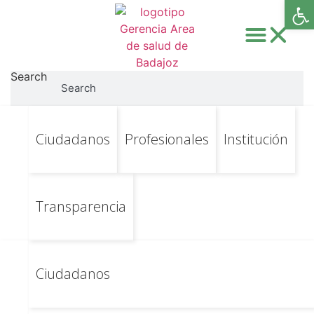
Abri
Search
Search
Ir
Ir al contenido principal
Categoría:
Ciudadanos
Profesionales
Institución
al
contenido
Supervisores 2025-
10-29
Transparencia
Ciudadanos
El Área de Salud de Badajoz es una de las ocho áreas