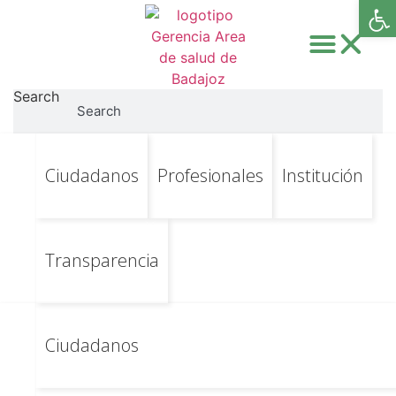
Abri
Search
Search
Ir
Ir al contenido principal
Categoría:
Ciudadanos
Profesionales
Institución
al
contenido
Coordinación TCAE
(2025-12-02)
Transparencia
Ciudadanos
El Área de Salud de Badajoz es una de las ocho áreas