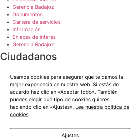
de la web.
Gerencia Badajoz
Documentos
Cartera de servicios
Información
Enlaces de interés
Gerencia Badajoz
Ciudadanos​
Carpeta del paciente
Usamos cookies para asegurar que te damos la
Centros de salud
mejor experiencia en nuestra web. Si estás de
Trabajo social
acuerdo haz clic en «Aceptar todo». También
Reclamaciones
puedes elegir qué tipo de cookies quieres
Cita previa
haciendo clic en «Ajustes».
Lee nuestra política de
Carpeta del paciente
cookies
Centros de salud
Trabajo social
Reclamaciones
Ajustes
Cita previa